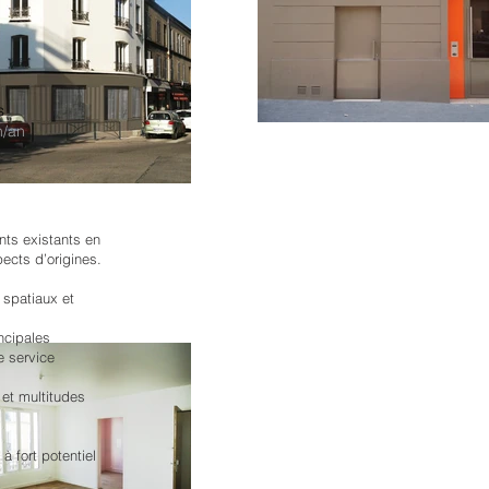
s
n/an
nts existants en
ects d’origines.
 spatiaux et
incipales
e service
et multitudes
 fort potentiel