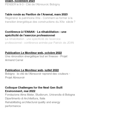
vivant,
novembre 2023
PENSER le 9-3 - Cité de l’Abreuvoir, Bobigny
Table ronde au Pavillon de l'Arsenal, mars 2023
Régénérer le patrimoine XXe - Comment se former à la
transition énergétique des constructions du XXe siècle ?
Conférence à l'ENSAN - La réhabilitation : une
spécificité de l’exercice professionnel
La réhabilitation : une spécificité de l’exercice
professionnel - conférence animée par Patrick de JEAN
Publication Le Moniteur web, octobre 2022
Une rénovation énergétique tout en finesse - Projet
Armand Carrel
Publication Le Moniteur web, juillet 2022
Bobigny : la cité de l'Abreuvoir reprend des couleurs -
Projet Abreuvoir
Colloque Challenges for the Next Gen Built
Environment, mai 2022
Fondazione Alma Mater, Studiorum, Universita di Bologna
Dipartimento di Architettura, Italia
Rehabilitating architectural quality and energy
performance