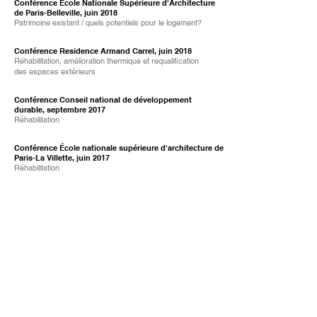
Conférence École Nationale Supérieure d'Architecture
de Paris-Belleville, juin 2018
Patrimoine existant / quels potentiels pour le logement?
Conférence Residence Armand Carrel, juin 2018
Réhabilitation, amélioration thermique et requalification
des espaces extérieurs
Conférence Conseil national de développement
durable, septembre 2017
Réhabilitation
Conférence École nationale supérieure d'architecture de
Paris-La Villette, juin 2017
Réhabilitation
Conférence Louvre pour arsenal, septembre 2016
Réhabilitation et reconversion d'un immeuble de la fin du
XIXème siècle
Conférence Boulogne, juin 2015
Rénovation énergétique et qualité architecturale
D'ARCHITECTURE, septembre 2015, n°238, p57-63