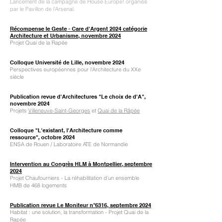
Lancement de la campagne de House Europe! organisé
par le Pavillon de l'Arsenal.
Récompense le Geste - Care d'Argent 2024 catégorie
Architecture et Urbanisme, novem
bre 2024
Projet Quai de la Rapée
Colloque Université de Lille, novem
bre 2024
Perspectives européennes pour l'Architecture du XXe
siècle
Publication revue d'Architectures "Le choix de d'A",
novem
bre 2024
Projets
Villeneuve-Saint-Georges
et
Quai de la Râpée
Colloque "L'existant, l'Architecture comme
ressource",
octobre 2024
ENSA de Rouen / Laboratoire ATE de Normandie
Intervention au Congrès HLM à Montpellier, septembre
2024
Projet Chaufourniers - La réhabilitation d'un ensemble
HMB de 468 logements
Publication revue Le Moniteur n°6316,
septembre 2024
Habitat : une solution, la transformation - Projet Quai de la
Rapée