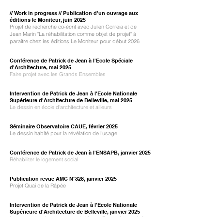
// Work in progress // Publication d'un ouvrage aux
éditions le Moniteur, juin 2025
Projet de recherche co-écrit avec Julien Correia et de
Jean Marin "La réhabilitation comme objet de projet" à
paraître chez les éditions Le Moniteur pour début 2026
Conférence de Patrick de Jean à l'
Ecole Spéciale
d'Architecture,
mai 2025
Faire projet avec les Grands Ensembles
Intervention de Patrick de Jean à l'
Ecole Nationale
Supérieure d'Architecture de Belleville,
mai 2025
Le dessin en école d'architecture et ailleurs
Séminaire Observatoire CAUE, février 2025
Le dessin habité pour la révélation de l'usage
Conférence de Patrick de Jean à l'
ENSAPB,
janvier 2025
Réhabiliter le logement social
Publication revue AMC N°328, janvier 2025
Projet Quai de la Râpée
Intervention de Patrick de Jean à l'
Ecole Nationale
Supérieure d'Architecture de Belleville,
janvier 2025