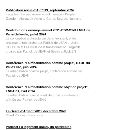
Publication revue d'A n°319,
septembre 2024
Façades : Un patrimoine vivant menacé - Projets
Gandon, Abreuvoir, Armand Carrel, Sevran, Nanterre
Contributions ouvrage annuel
2021-2022-2023
ENSA de
Paris-Belleville,
juillet 2024
La conception architecturale dans l'existant, entre
pratique et recherche par Patrick de JEAN et Julien
CORREIA et Les outils de la transformation : regards
croisés par Patrick de JEAN et Béatrice JULLIEN
Conférence "La réhabilitation comme projet", CAUE du
Val d'Oise, juin 2024
La réhabilitation comme projet, conférence animée par
Patrick de JEAN
Conférence "La réhabilitation comme objet de projet",
ENSAPB, avril 2024
La réhabilitation comme objet de projet, conférence
animée par Patrick de JEAN
Le Geste d'Argent 2023,
décembre 2023
Projet Princes - Paris XVIe
Podcast Le logement social, un patrimoine