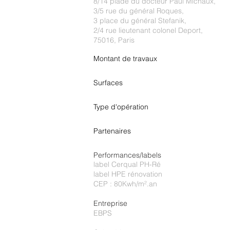
8/14 plade du docteur Paul Michaux,
3/5 rue du général Roques,
3 place du général Stefanik,
2/4 rue lieutenant colonel Deport,
75016, Paris
Montant de travaux
Surfaces
Type d'opération
Partenaires
Performances/labels
label Cerqual PH-Ré
label HPE rénovation
CEP : 80Kwh/m².an
Entreprise
EBPS