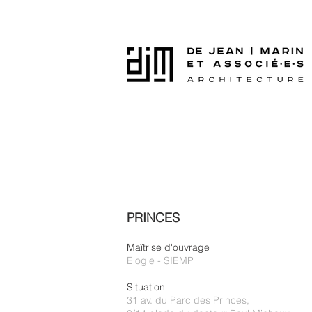
PRINCES
Maîtrise d'ouvrage
Elogie - SIEMP
Situation
31 av. du Parc des Princes,