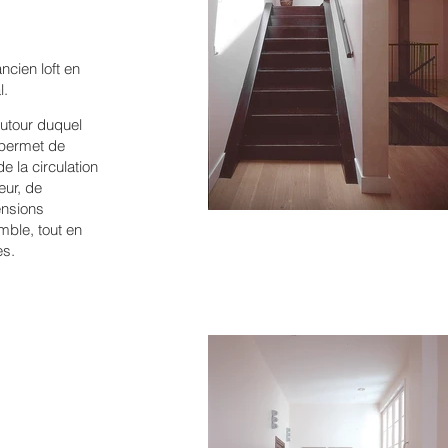
ancien loft en
l.
autour duquel
, permet de
e la circulation
eur, de
ensions
mble, tout en
es.