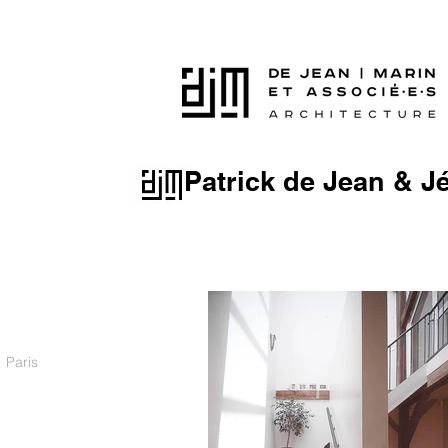
Patrick de Jean & J
1 Paris