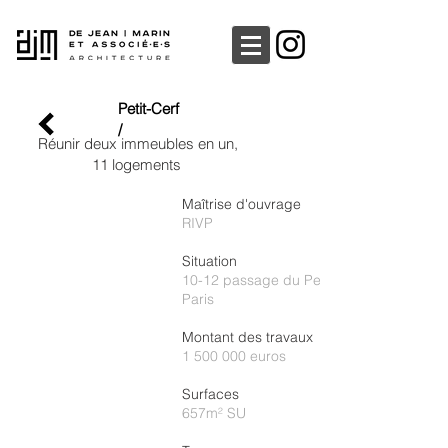
Petit-Cerf
/
​​Réunir deux immeubles en un,
11 logements
Maîtrise d'ouvrage
RIVP
Situation
10-12 passage du Petit-Cerf, 75017
Paris
Montant des travaux
1 500 000
euros
Surfaces
657m² SU