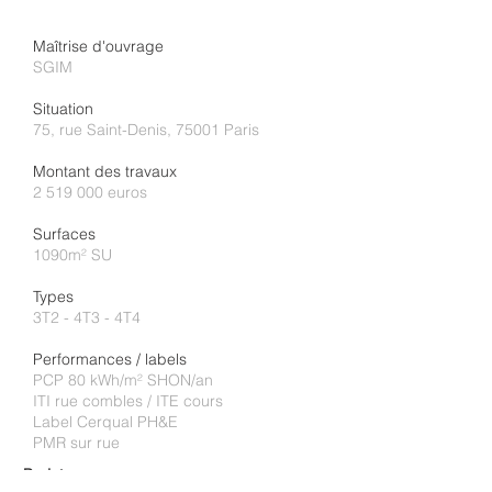
Maîtrise d'ouvrage
SGIM
Situation
75, rue Saint-Denis, 75001 Paris
Montant des travaux
2 519 000
euros
Surfaces
1090m² SU
Types
3T2 - 4T3 - 4T4
Performances / labels
PCP 80 kWh/m² SHON/an
ITI rue combles / ITE cours
Label Cerqual PH&E
PMR sur rue
Projet